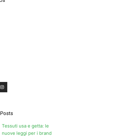
 Us
I
n
s
t
a
g
r
 Posts
a
m
Tessuti usa e getta: le
nuove leggi per i brand