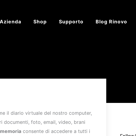
’Azienda
Shop
Supporto
Blog Rinovo
 il diario virtuale del nostro computer,
i documenti, foto, email, video, brani
i memoria
consente di accedere a tutti i