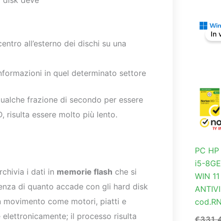
rd disk deve
In 
entro all’esterno dei dischi su una
informazioni in quel determinato settore
ualche frazione di secondo per essere
 risulta essere molto più lento.
PC HP
i5-8G
rchivia i dati in
memorie flash
che si
WIN 1
enza di quanto accade con gli hard disk
ANTIV
n movimento come motori, piatti e
cod.R
e elettronicamente; il processo risulta
€
331,