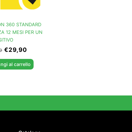
N 360 STANDARD
ZA 12 MESI PER UN
SITIVO
€
29,90
9
ngi al carrello