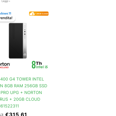
Leggi »
Il
Il
prezzo
prezzo
vendita!
originale
attuale
era:
è:
€331,47.
€315,61.
 400 G4 TOWER INTEL
EN 8GB RAM 256GB SSD
1 PRO UPG + NORTON
IRUS + 20GB CLOUD
N61522311
€
315,61
47