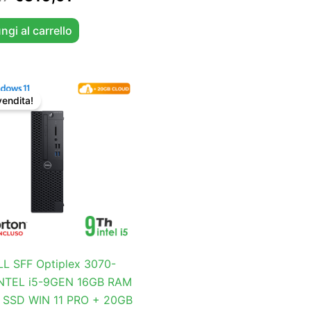
ngi al carrello
Il
Il
prezzo
prezzo
vendita!
originale
attuale
era:
è:
€410,77.
€394,91.
L SFF Optiplex 3070-
INTEL i5-9GEN 16GB RAM
 SSD WIN 11 PRO + 20GB