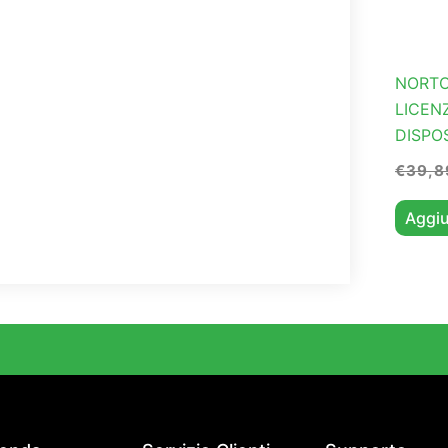
NORTO
LICEN
DISPO
€
39,8
Aggiu