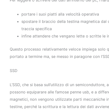
Per leggere o scrivere dei dati all’interno del pc, l’ha
portare i suoi piatti alla velocità operativa
spostare il braccio della testina magnetica dal c
traccia specifica
infine attendere che vengano lette o scritte le 
Questo processo relativamente veloce impiega solo q
portato a termine ma, se messo in paragone con l’SSD,
SSD
L’SSD, che si basa sull’utilizzo di un semiconduttore, a
possono equiparare alle famose penne usb, e a differ
magnetici, non vengono utilizzate parti meccaniche i
testine, perché la scrittura e la lettura dei dati avvien