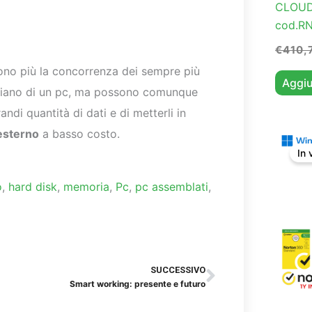
CLOUD
cod.R
€
410,
no più la concorrenza dei sempre più
Aggiu
idiano di un pc, ma possono comunque
randi quantità di dati e di metterli in
esterno
a basso costo.
In 
o
,
hard disk
,
memoria
,
Pc
,
pc assemblati
,
Successiv
SUCCESSIVO
Smart working: presente e futuro