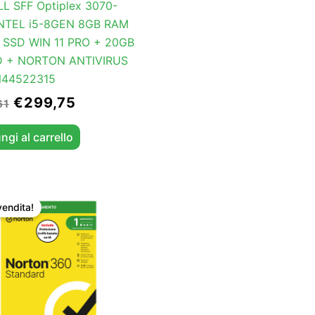
L SFF Optiplex 3070-
INTEL i5-8GEN 8GB RAM
 SSD WIN 11 PRO + 20GB
 + NORTON ANTIVIRUS
N44522315
€
299,75
61
ngi al carrello
Il
Il
prezzo
prezzo
vendita!
originale
attuale
era:
è:
€39,89.
€29,90.