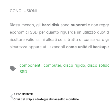
CONCLUSIONI
Riassumendo, gli
hard disk
sono
superati
e non reggo
economici SSD per quanto riguarda un utilizzo quot
risultare validissimi alleati se si tratta di conservare g
sicurezza oppure utilizzandoli
come unità di backup 
componenti
,
computer
,
disco rigido
,
disco solid
SSD
Precedente
PRECEDENTE
Crisi del chip e strategie di riassetto mondiale