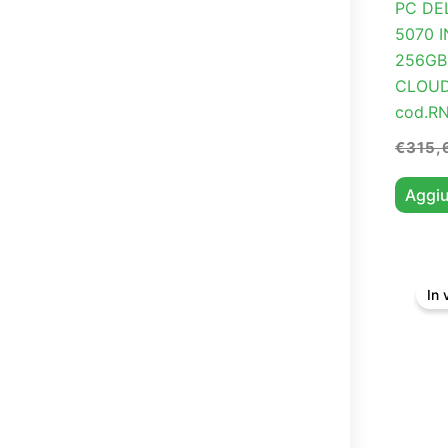
PC DEL
5070 
256GB
CLOUD
cod.R
€
315,
Aggiu
In 