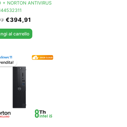
 + NORTON ANTIVIRUS
N44532311
€
394,91
77
ngi al carrello
Il
Il
prezzo
prezzo
vendita!
originale
attuale
era:
è:
€315,61.
€299,75.
o