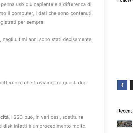
Follow
a penna usb più capiente e a differenza di
 il computer, i dati che sono contenuti
gistrati per sempre.
ti, negli ultimi anni sono stati decisamente
F
differenze che troviamo tra questi due
a
c
e
b
o
o
Recent
k
-
cità
, l’SSD può, in vari casi, sostituire
f
rd disk infatti è un procedimento molto