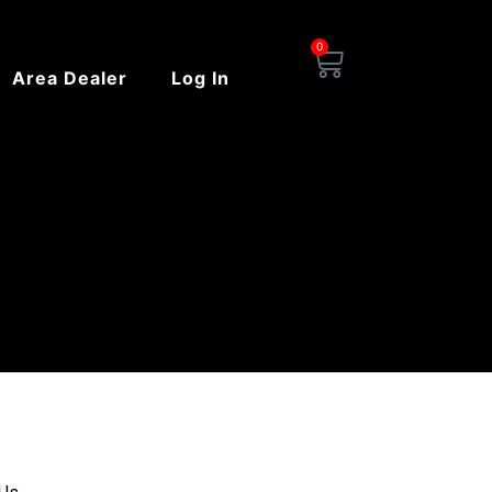
0
Carrello
Area Dealer
Log In