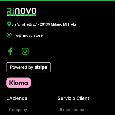
via V.Toffetti 27 - 20139 Milano MI ITALY
info@rinovo.store
F
I
a
n
c
s
e
t
b
a
o
g
o
r
L'Azienda
Servizio Clienti
k
a
-
m
Company
Il mio account