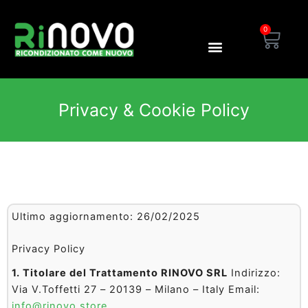
Vai
al
0
Carre
contenuto
Blog Rinovo
Area Dealer
Privacy & Cookie Policy
Ultimo aggiornamento: 26/02/2025
Privacy Policy
1. Titolare del Trattamento
RINOVO SRL
Indirizzo:
Via V.Toffetti 27 – 20139 – Milano – Italy Email:
info@rinovo.store