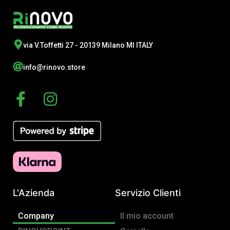
via V.Toffetti 27 - 20139 Milano MI ITALY
info@rinovo.store
F
I
a
n
c
s
e
t
b
a
o
g
o
r
L'Azienda
Servizio Clienti
k
a
-
m
Company
Il mio account
f