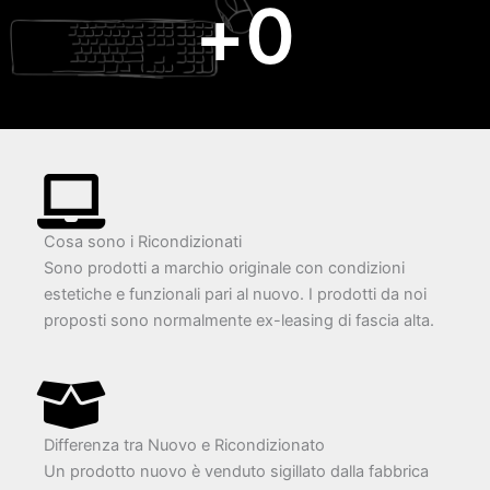
+
0
Cosa sono i Ricondizionati
Sono prodotti a marchio originale con condizioni
estetiche e funzionali pari al nuovo. I prodotti da noi
proposti sono normalmente ex-leasing di fascia alta.
Differenza tra Nuovo e Ricondizionato
Un prodotto nuovo è venduto sigillato dalla fabbrica