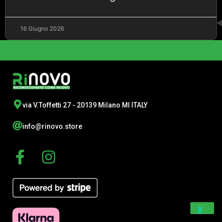
16 Giugno 2026
via V.Toffetti 27 - 20139 Milano MI ITALY
info@rinovo.store
F
I
a
n
c
s
e
t
b
a