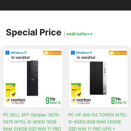
Special Price
|
vedi tutto>>
Il
Il
Il
Il
In vendita!
In vendita!
prezzo
prezzo
prezzo
prez
originale
attuale
originale
attua
era:
è:
era:
è:
€410,77.
€394,91.
€331,47.
€315,
PC DELL SFF Optiplex 3070-
PC HP 400 G4 TOWER INTEL
5070 INTEL i5-9GEN 16GB
i5-8GEN 8GB RAM 256GB
RAM 256GB SSD WIN 11 PRO
SSD WIN 11 PRO UPG +