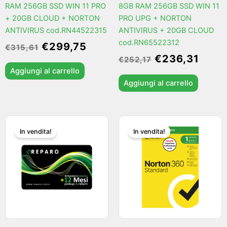
RAM 256GB SSD WIN 11 PRO
8GB RAM 256GB SSD WIN 11
+ 20GB CLOUD + NORTON
PRO UPG + NORTON
ANTIVIRUS cod.RN44522315
ANTIVIRUS + 20GB CLOUD
cod.RN65522312
€
299,75
€
315,61
€
236,31
€
252,17
Aggiungi al carrello
Aggiungi al carrello
Il
Il
Il
Il
In vendita!
In vendita!
prezzo
prezzo
prezzo
prezz
originale
attuale
originale
attual
era:
è:
era:
è:
€39,90.
€29,90.
€39,89.
€29,9