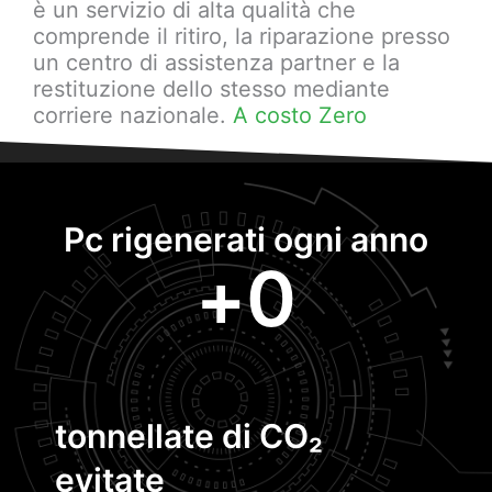
è un servizio di alta qualità che
comprende il ritiro, la riparazione presso
un centro di assistenza partner e la
restituzione dello stesso mediante
corriere nazionale.
A costo Zero
Pc rigenerati ogni anno
+
0
tonnellate di CO₂
evitate