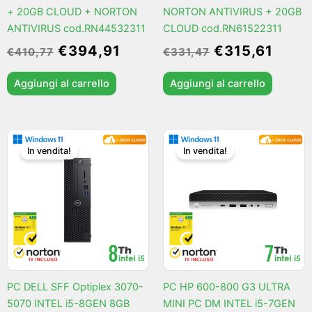
+ 20GB CLOUD + NORTON
NORTON ANTIVIRUS + 20GB
ANTIVIRUS cod.RN44532311
CLOUD cod.RN61522311
€
394,91
€
315,61
€
410,77
€
331,47
Aggiungi al carrello
Aggiungi al carrello
Il
Il
Il
Il
In vendita!
In vendita!
prezzo
prezzo
prezzo
prez
originale
attuale
originale
attua
era:
è:
era:
è:
€315,61.
€299,75.
€252,17.
€236
PC DELL SFF Optiplex 3070-
PC HP 600-800 G3 ULTRA
5070 INTEL i5-8GEN 8GB
MINI PC DM INTEL i5-7GEN