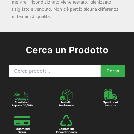
mentre il ricondizionato viene testato, igienizzato,
risigillato e venduto. Non c’è perciò alcuna differenza
in termini di qualità.
Cerca un Prodotto
Cerca:
Cerca