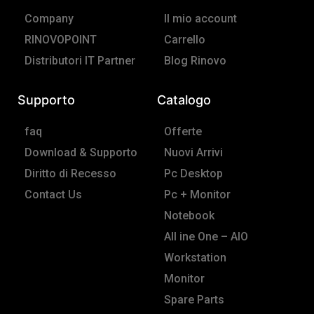
-
m
Company
Il mio account
f
RINOVOPOINT
Carrello
Distributori IT Partner
Blog Rinovo
Supporto
Catalogo
faq
Offerte
Download & Supporto
Nuovi Arrivi
Diritto di Recesso
Pc Desktop
Contact Us
Pc + Monitor
Notebook
All ine One – AIO
Workstation
Monitor
Spare Parts