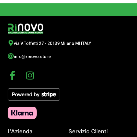
via V.Toffetti 27 - 20139 Milano MI ITALY
info@rinovo.store
F
I
a
n
c
s
e
t
b
a
o
g
o
r
L'Azienda
Servizio Clienti
k
a