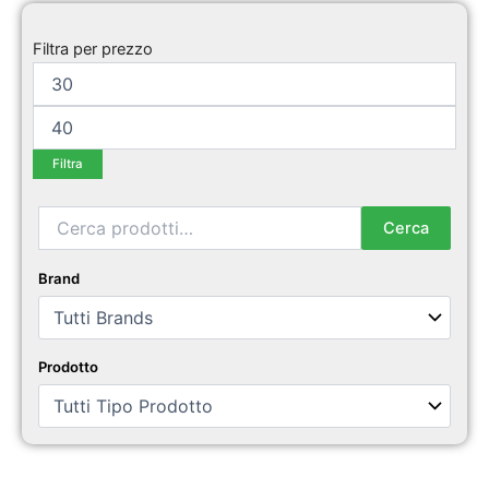
Prezzo
Prezzo
Min
Max
Filtra per prezzo
Filtra
Cerca:
Cerca
Brand
Prodotto