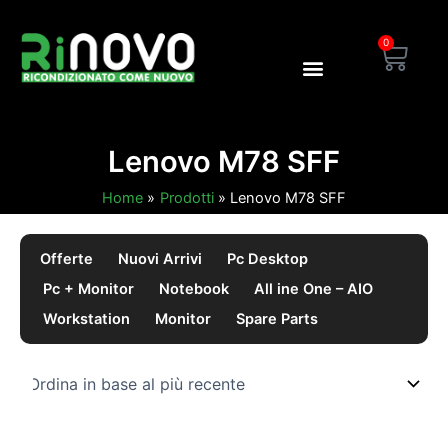
Vai
al
0
Carre
contenuto
Blog Rinovo
Area Dealer
Lenovo M78 SFF
Home
Prodotti
Lenovo M78 SFF
Offerte
Nuovi Arrivi
Pc Desktop
Pc + Monitor
Notebook
All ine One – AIO
Workstation
Monitor
Spare Parts