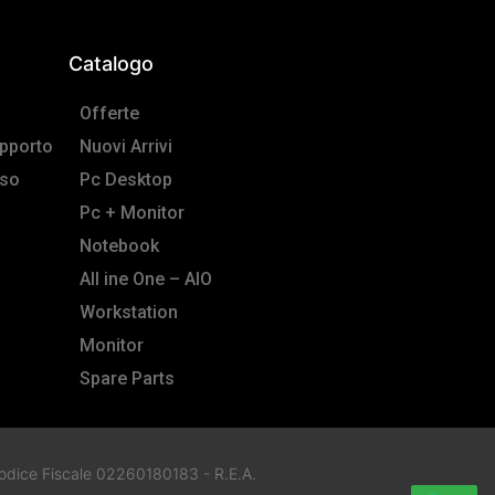
Catalogo
Offerte
pporto
Nuovi Arrivi
sso
Pc Desktop
Pc + Monitor
Notebook
All ine One – AIO
Workstation
Monitor
Spare Parts
e Codice Fiscale 02260180183 - R.E.A.