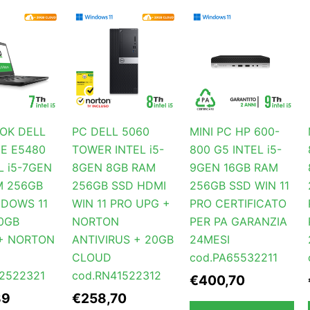
OK DELL
PC DELL 5060
MINI PC HP 600-
E E5480
TOWER INTEL i5-
800 G5 INTEL i5-
L i5-7GEN
8GEN 8GB RAM
9GEN 16GB RAM
M 256GB
256GB SSD HDMI
256GB SSD WIN 11
NDOWS 11
WIN 11 PRO UPG +
PRO CERTIFICATO
0GB
NORTON
PER PA GARANZIA
+ NORTON
ANTIVIRUS + 20GB
24MESI
CLOUD
cod.PA65532211
2522321
cod.RN41522312
€
400,70
89
€
258,70