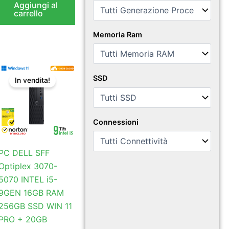
Aggiungi al
carrello
Memoria Ram
Il
Il
SSD
prezzo
prezzo
In vendita!
originale
attuale
era:
è:
€410,77.
€394,91.
Connessioni
PC DELL SFF
Optiplex 3070-
5070 INTEL i5-
9GEN 16GB RAM
256GB SSD WIN 11
PRO + 20GB