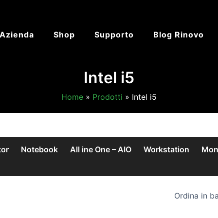
’Azienda
Shop
Supporto
Blog Rinovo
Intel i5
Home
Prodotti
Intel i5
tor
Notebook
All ine One – AIO
Workstation
Mon