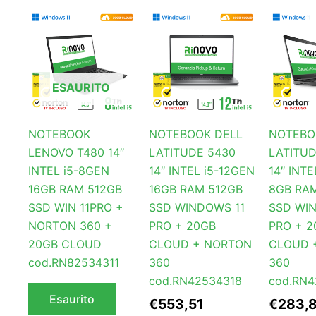
ESAURITO
NOTEBOOK
NOTEBOOK DELL
NOTEBO
LENOVO T480 14″
LATITUDE 5430
LATITUD
INTEL i5-8GEN
14″ INTEL i5-12GEN
14″ INTE
16GB RAM 512GB
16GB RAM 512GB
8GB RA
SSD WIN 11PRO +
SSD WINDOWS 11
SSD WI
NORTON 360 +
PRO + 20GB
PRO + 2
20GB CLOUD
CLOUD + NORTON
CLOUD 
cod.RN82534311
360
360
cod.RN42534318
cod.RN4
Esaurito
€
553,51
€
283,