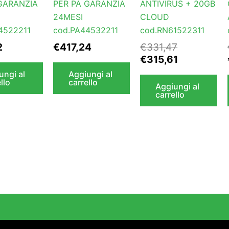
GARANZIA
PER PA GARANZIA
ANTIVIRUS + 20GB
24MESI
CLOUD
4522211
cod.PA44532211
cod.RN61522311
2
€
417,24
€
331,47
€
315,61
ungi al
Aggiungi al
llo
carrello
Aggiungi al
carrello