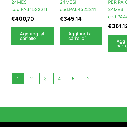
24MESI
24MESI
PER PA 
cod.PA64532211
cod.PA64522211
24MESI
cod.PA4
€
400,70
€
345,14
€
361,1
Aggiungi al
Aggiungi al
carrello
carrello
Aggi
carre
1
2
3
4
5
→