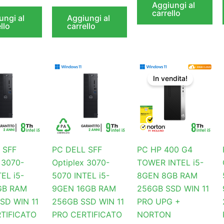
Aggiungi al
carrello
ungi al
Aggiungi al
llo
carrello
Il
Il
prezzo
prezzo
In vendita!
originale
attuale
era:
è:
€331,47.
€315,61.
 SFF
PC DELL SFF
PC HP 400 G4
 3070-
Optiplex 3070-
TOWER INTEL i5-
EL i5-
5070 INTEL i5-
8GEN 8GB RAM
GB RAM
9GEN 16GB RAM
256GB SSD WIN 11
SD WIN 11
256GB SSD WIN 11
PRO UPG +
TIFICATO
PRO CERTIFICATO
NORTON