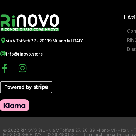
L'Az
Com
RIN
via V.Toffetti 27 - 20139 Milano MI ITALY
Dist
info@rinovo.store
F
I
a
n
c
s
e
t
b
a
o
g
o
r
k
a
© 2022 RINOVO SrL - via V.Toffetti 27, 20139 Milano(MI) - Italy - Tu
MI-2073099 P. IVA IT02260180183 - Tutti i marchi appartengono ai l