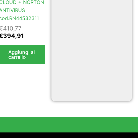
CLOUD + NORTON
ANTIVIRUS
cod.RN44532311
€
410,77
€
394,91
Aggiungi al
carrello