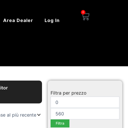
0
Carrello
Area Dealer
Log In
Prezzo
Prezzo
itor
Min
Max
Filtra per prezzo
Filtra