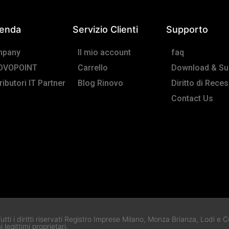
ienda
Servizio Clienti
Supporto
pany
Il mio account
faq
OVOPOINT
Carrello
Download & Su
ributori IT Partner
Blog Rinovo
Diritto di Rece
Contact Us
tti i diritti riservati Registro Imprese Milano, Monza Brianza, Lodi 
egittimi proprietari.