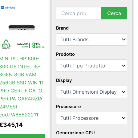
Cerca:
Cerca
Brand
Prodotto
MINI PC HP 600-
800 G5 INTEL i5-
8GEN 8GB RAM
Display
256GB SSD WIN 11
PRO CERTIFICATO
PER PA GARANZIA
24MESI
Processore
cod.PA65522211
€
345,14
Generazione CPU