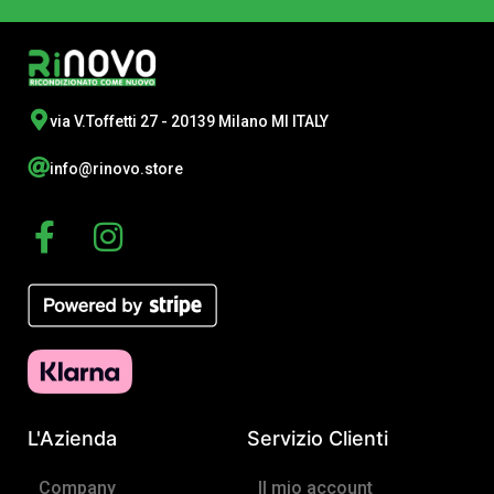
via V.Toffetti 27 - 20139 Milano MI ITALY
info@rinovo.store
F
I
a
n
c
s
e
t
b
a
o
g
o
r
L'Azienda
Servizio Clienti
k
a
-
m
Company
Il mio account