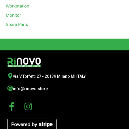
Workstation
Monitor
Spare Parts
via V.Toffetti 27 - 20139 Milano MI ITALY
info@rinovo.store
F
I
a
n
c
s
e
t