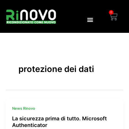
C
Vai
e
al
0
Carre
r
contenuto
c
a
Blog Rinovo
Area Dealer
:
protezione dei dati
News Rinovo
La sicurezza prima di tutto. Microsoft
Authenticator