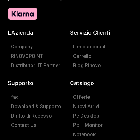
b
a
o
g
o
r
L'Azienda
Servizio Clienti
k
a
-
m
Company
Il mio account
f
RINOVOPOINT
Carrello
Distributori IT Partner
Blog Rinovo
Supporto
Catalogo
faq
Offerte
Download & Supporto
Nuovi Arrivi
Diritto di Recesso
Pc Desktop
Contact Us
Pc + Monitor
Notebook