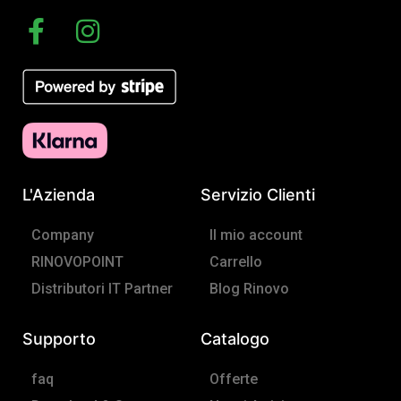
F
I
a
n
c
s
e
t
b
a
o
g
o
r
L'Azienda
Servizio Clienti
k
a
-
m
Company
Il mio account
f
RINOVOPOINT
Carrello
Distributori IT Partner
Blog Rinovo
Supporto
Catalogo
faq
Offerte