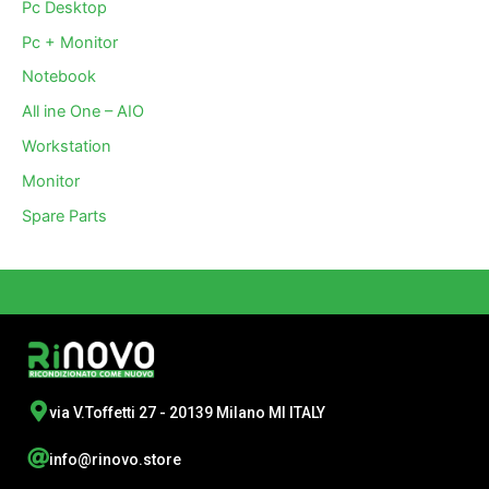
Pc Desktop
Pc + Monitor
Notebook
All ine One – AIO
Workstation
Monitor
Spare Parts
via V.Toffetti 27 - 20139 Milano MI ITALY
info@rinovo.store