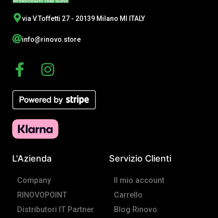
via V.Toffetti 27 - 20139 Milano MI ITALY
info@rinovo.store
F
I
a
n
c
s
e
t
b
a
o
g
o
r
L'Azienda
Servizio Clienti
k
a
-
m
Company
Il mio account
f
RINOVOPOINT
Carrello
Distributori IT Partner
Blog Rinovo