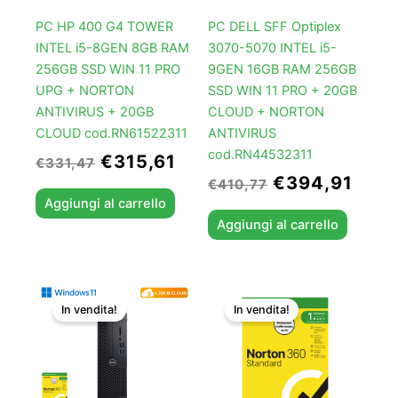
PC HP 400 G4 TOWER
PC DELL SFF Optiplex
INTEL i5-8GEN 8GB RAM
3070-5070 INTEL i5-
256GB SSD WIN 11 PRO
9GEN 16GB RAM 256GB
UPG + NORTON
SSD WIN 11 PRO + 20GB
ANTIVIRUS + 20GB
CLOUD + NORTON
CLOUD cod.RN61522311
ANTIVIRUS
cod.RN44532311
€
315,61
€
331,47
€
394,91
€
410,77
Aggiungi al carrello
Aggiungi al carrello
Il
Il
Il
Il
In vendita!
In vendita!
prezzo
prezzo
prezzo
prezz
originale
attuale
originale
attual
era:
è:
era:
è:
€315,61.
€299,75.
€39,89.
€29,9