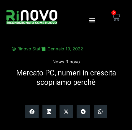
Vai
al
0
Carre
contenuto
Blog Rinovo
Area Dealer
Rinovo Staff
Gennaio 19, 2022
News Rinovo
Mercato PC, numeri in crescita
scopriamo perchè