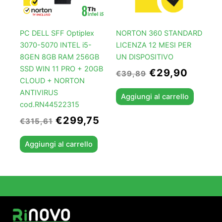
PC DELL SFF Optiplex
NORTON 360 STANDARD
3070-5070 INTEL i5-
LICENZA 12 MESI PER
8GEN 8GB RAM 256GB
UN DISPOSITIVO
SSD WIN 11 PRO + 20GB
€
29,90
€
39,89
CLOUD + NORTON
ANTIVIRUS
Aggiungi al carrello
cod.RN44522315
€
299,75
€
315,61
Aggiungi al carrello