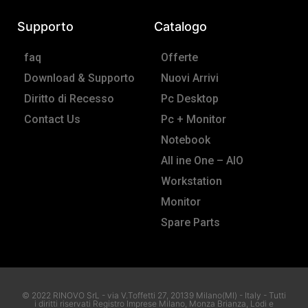
Supporto
Catalogo
faq
Offerte
Download & Supporto
Nuovi Arrivi
Diritto di Recesso
Pc Desktop
Contact Us
Pc + Monitor
Notebook
All ine One – AIO
Workstation
Monitor
Spare Parts
© 2022 RINOVO SrL - via V.Toffetti 27, 20139 Milano(MI) - Italy - Tutti
i diritti riservati Registro Imprese Milano, Monza Brianza, Lodi e