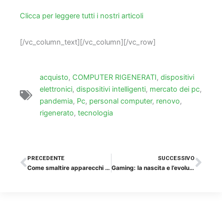
Clicca per leggere tutti i nostri articoli
[/vc_column_text][/vc_column][/vc_row]
acquisto
,
COMPUTER RIGENERATI
,
dispositivi
elettronici
,
dispositivi intelligenti
,
mercato dei pc
,
pandemia
,
Pc
,
personal computer
,
renovo
,
rigenerato
,
tecnologia
Precedente
Suc
PRECEDENTE
SUCCESSIVO
Come smaltire apparecchi elettronici obsoleti?
Gaming: la nascita e l’evoluzione