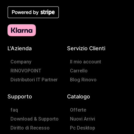
c
s
e
t
b
a
o
g
o
r
L'Azienda
Servizio Clienti
k
a
-
m
Company
Il mio account
f
RINOVOPOINT
Carrello
Distributori IT Partner
Blog Rinovo
Supporto
Catalogo
faq
Offerte
Download & Supporto
Nuovi Arrivi
Diritto di Recesso
Pc Desktop