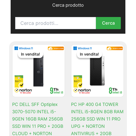
Cerca prodotto
Cerca:
Cerca
Il
Il
Il
Il
In vendita!
In vendita!
In vendita!
In vendita!
prezzo
prezzo
prezzo
prez
originale
attuale
originale
attua
era:
è:
era:
è:
€410,77.
€394,91.
€331,47.
€315,
PC DELL SFF Optiplex
PC HP 400 G4 TOWER
3070-5070 INTEL i5-
INTEL i5-8GEN 8GB RAM
9GEN 16GB RAM 256GB
256GB SSD WIN 11 PRO
SSD WIN 11 PRO + 20GB
UPG + NORTON
CLOUD + NORTON
ANTIVIRUS + 20GB