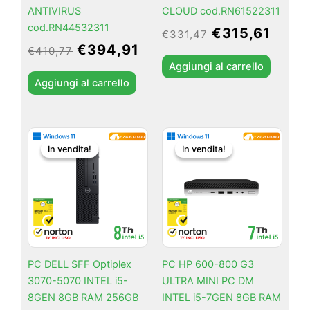
ANTIVIRUS
CLOUD cod.RN61522311
cod.RN44532311
€
315,61
€
331,47
€
394,91
€
410,77
Aggiungi al carrello
Aggiungi al carrello
Il
Il
Il
Il
In vendita!
In vendita!
In vendita!
In vendita!
prezzo
prezzo
prezzo
prez
originale
attuale
originale
attua
era:
è:
era:
è:
€315,61.
€299,75.
€252,17.
€236
PC DELL SFF Optiplex
PC HP 600-800 G3
3070-5070 INTEL i5-
ULTRA MINI PC DM
8GEN 8GB RAM 256GB
INTEL i5-7GEN 8GB RAM