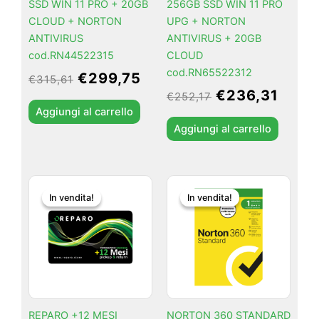
SSD WIN 11 PRO + 20GB
256GB SSD WIN 11 PRO
CLOUD + NORTON
UPG + NORTON
ANTIVIRUS
ANTIVIRUS + 20GB
cod.RN44522315
CLOUD
cod.RN65522312
€
299,75
€
315,61
€
236,31
€
252,17
Aggiungi al carrello
Aggiungi al carrello
Il
Il
Il
Il
In vendita!
In vendita!
In vendita!
In vendita!
prezzo
prezzo
prezzo
prezzo
originale
attuale
originale
attual
era:
è:
era:
è:
€39,90.
€29,90.
€39,89.
€29,90
REPARO +12 MESI
NORTON 360 STANDARD