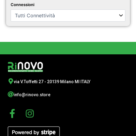
Connessioni
via V.Toffetti 27 - 20139 Milano MI ITALY
info@rinovo.store
F
I
a
n
c
s