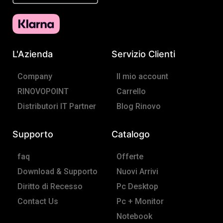
e
t
b
a
o
g
o
r
L'Azienda
Servizio Clienti
k
a
-
m
Company
Il mio account
f
RINOVOPOINT
Carrello
Distributori IT Partner
Blog Rinovo
Supporto
Catalogo
faq
Offerte
Download & Supporto
Nuovi Arrivi
Diritto di Recesso
Pc Desktop
Contact Us
Pc + Monitor
Notebook