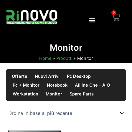
Vai
al
0
Carre
contenuto
Blog Rinovo
Area Dealer
Monitor
Home
Prodotti
Monitor
Offerte
Nuovi Arrivi
Pc Desktop
Pc + Monitor
Notebook
All ine One – AIO
Workstation
Monitor
Spare Parts