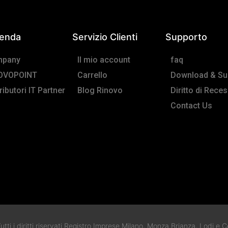
ienda
Servizio Clienti
Supporto
pany
Il mio account
faq
OVOPOINT
Carrello
Download & Su
ributori IT Partner
Blog Rinovo
Diritto di Rece
Contact Us
tti i diritti riservati Registro Imprese Milano, Monza Brianza, Lodi 