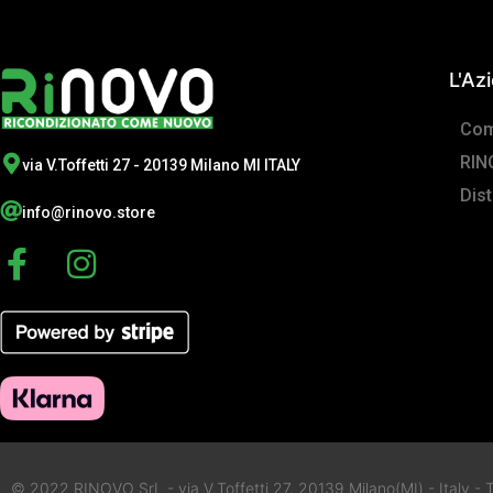
L'Az
Com
RIN
via V.Toffetti 27 - 20139 Milano MI ITALY
Dist
info@rinovo.store
F
I
a
n
c
s
e
t
b
a
o
g
o
r
© 2022 RINOVO SrL - via V.Toffetti 27, 20139 Milano(MI) - Italy - Tu