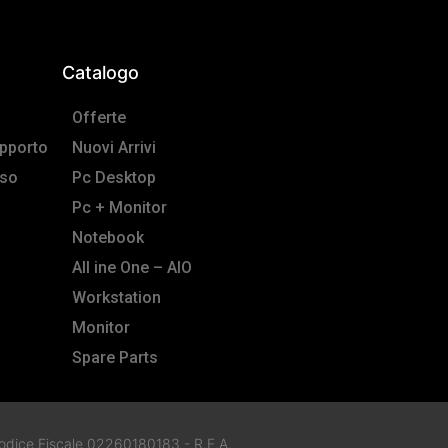
Catalogo
Offerte
pporto
Nuovi Arrivi
sso
Pc Desktop
Pc + Monitor
Notebook
All ine One – AIO
Workstation
Monitor
Spare Parts
e Codice Fiscale 02260180183 - R.E.A.