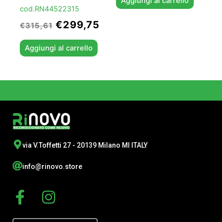
Aggiungi al carrello
cod.RN44522315
€
299,75
€
315,61
Aggiungi al carrello
via V.Toffetti 27 - 20139 Milano MI ITALY
info@rinovo.store
F
I
a
n
c
s