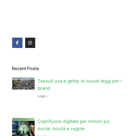
F
I
a
n
c
s
e
t
b
a
o
g
o
r
Recent Posts
k
a
-
m
f
Tessuti usa e getta: le nuove leggi per i
brand
Leggi »
Coprifuoco digitale per minori sui
social: novità e regole