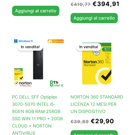
€
394,91
€
410,77
Aggiungi al carrello
Aggiungi al carrello
Il
Il
Il
Il
In vendita!
In vendita!
prezzo
prezzo
prezzo
prezz
originale
attuale
originale
attual
era:
è:
era:
è:
€315,61.
€299,75.
€39,89.
€29,9
PC DELL SFF Optiplex
NORTON 360 STANDARD
3070-5070 INTEL i5-
LICENZA 12 MESI PER
8GEN 8GB RAM 256GB
UN DISPOSITIVO
SSD WIN 11 PRO + 20GB
€
29,90
€
39,89
CLOUD + NORTON
ANTIVIRUS