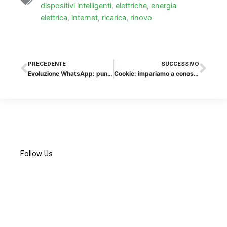
dispositivi intelligenti
,
elettriche
,
energia
elettrica
,
internet
,
ricarica
,
rinovo
Precedente
Suc
PRECEDENTE
SUCCESSIVO
Evoluzione WhatsApp: punta allo shopping online
Cookie: impariamo a conoscerli
Follow Us