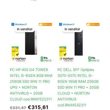
Il
Il
Il
Il
In vendita!
In vendita!
prezzo
prezzo
prezzo
prez
originale
attuale
originale
attu
era:
è:
era:
è:
€331,47.
€315,61.
€410,77.
€394
PC HP 400 G4 TOWER
PC DELL SFF Optiplex
INTEL i5-8GEN 8GB RAM
3070-5070 INTEL i5-
256GB SSD WIN 11 PRO
9GEN 16GB RAM 256GB
UPG + NORTON
SSD WIN 11 PRO + 20GB
ANTIVIRUS + 20GB
CLOUD + NORTON
CLOUD cod.RN61522311
ANTIVIRUS
cod.RN44532311
€
315,61
€
331,47