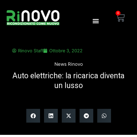
Vai
al
0
Carre
contenuto
Blog Rinovo
Area Dealer
Rinovo Staff
Ottobre 3, 2022
News Rinovo
Auto elettriche: la ricarica diventa
un lusso