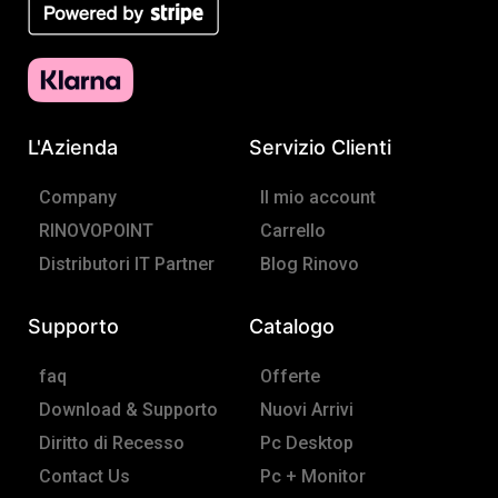
e
t
b
a
o
g
o
r
L'Azienda
Servizio Clienti
k
a
-
m
Company
Il mio account
f
RINOVOPOINT
Carrello
Distributori IT Partner
Blog Rinovo
Supporto
Catalogo
faq
Offerte
Download & Supporto
Nuovi Arrivi
Diritto di Recesso
Pc Desktop
Contact Us
Pc + Monitor