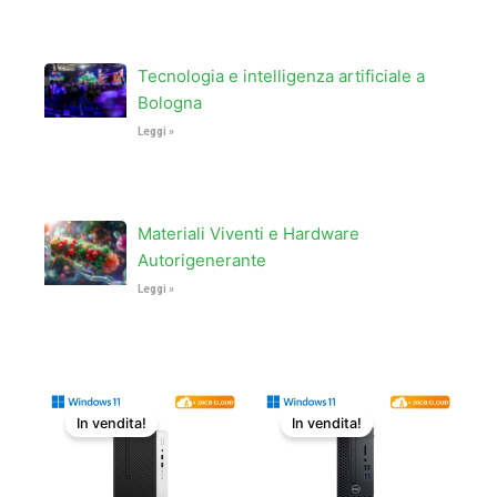
Tecnologia e intelligenza artificiale a
Bologna
Leggi »
Materiali Viventi e Hardware
Autorigenerante
Leggi »
Il
Il
Il
Il
In vendita!
In vendita!
prezzo
prezzo
prezzo
prez
originale
attuale
originale
attu
era:
è:
era:
è: