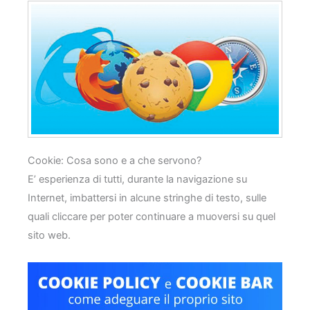
Cookie: Cosa sono e a che servono?
E’ esperienza di tutti, durante la navigazione su
Internet, imbattersi in alcune stringhe di testo, sulle
quali cliccare per poter continuare a muoversi su quel
sito web.