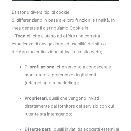
Esistono diversi tipi di cookie.
Si differenziano in base alle loro funzioni e finalità. In
linea generale li distinguiamo Cookie in:
–
Tecnici
, che aiutano ad offrire una corretta
esperienza di navigazione ed usabilità del sito o
dell’App (autenticazione attiva in un sito web);
Di
profilazione
, che servono a conoscere e
monitorare le preferenze degli utenti
(retargeting o remarketing);
Proprietari,
quelli che vengono inviati
direttamente dal fornitore del servizio con cui
l’utente sta interagendo;
Di terze parti
, quelli inviati da soggetti esterni al