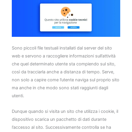
Sono piccoli file testuali installati dal server del sito
web e servono a raccogliere informazioni sull’attività
che quel determinato utente sta compiendo sul sito,
così da tracciarla anche a distanza di tempo. Serve,
non solo a capire come l’utente naviga sul proprio sito
ma anche in che modo sono stati raggiunti dagli
utenti.
Dunque quando si visita un sito che utilizza i cookie, il
dispositivo scarica un pacchetto di dati durante
l’accesso al sito. Successivamente controlla se ha