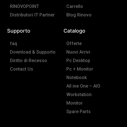
f
RINOVOPOINT
Carrello
Distributori IT Partner
Blog Rinovo
Supporto
Catalogo
faq
Offerte
Download & Supporto
Nuovi Arrivi
Diritto di Recesso
Pc Desktop
Contact Us
Pc + Monitor
Notebook
All ine One – AIO
Workstation
Monitor
Spare Parts