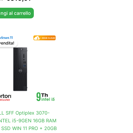
ngi al carrello
Il
Il
prezzo
prezzo
vendita!
originale
attuale
era:
è:
€410,77.
€394,91.
L SFF Optiplex 3070-
INTEL i5-9GEN 16GB RAM
 SSD WIN 11 PRO + 20GB