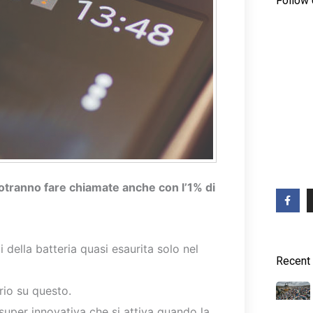
Follow
otranno fare chiamate anche con l’1% di
F
a
c
e
b
o
della batteria quasi esaurita solo nel
o
Recent
k
-
f
rio su questo.
super innovativa che si attiva quando la