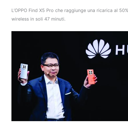
L’OPPO Find X5 Pro che raggiunge una ricarica al 50%
wireless in soli 47 minuti.