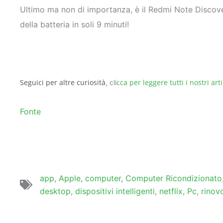
Ultimo ma non di importanza, è il Redmi Note Discover
della batteria in soli 9 minuti!
Seguici per altre curiosità
cca per leggere tutti i nostri arti
, cli
Fonte
app
,
Apple
,
computer
,
Computer Ricondizionato
desktop
,
dispositivi intelligenti
,
netflix
,
Pc
,
rinov
Precedente