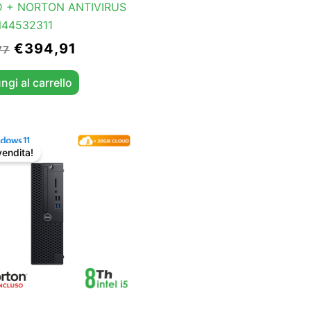
 + NORTON ANTIVIRUS
N44532311
€
394,91
77
ngi al carrello
Il
Il
prezzo
prezzo
vendita!
originale
attuale
era:
è:
€315,61.
€299,75.