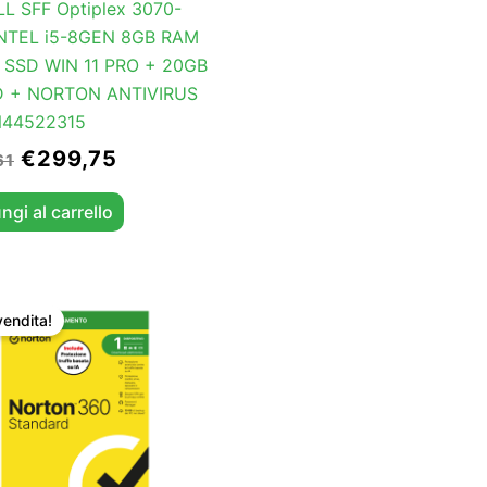
L SFF Optiplex 3070-
INTEL i5-8GEN 8GB RAM
 SSD WIN 11 PRO + 20GB
 + NORTON ANTIVIRUS
N44522315
€
299,75
61
ngi al carrello
Il
Il
prezzo
prezzo
vendita!
originale
attuale
era:
è:
€39,89.
€29,90.