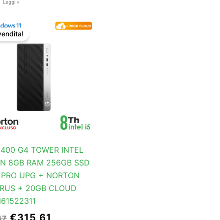
Leggi »
Il
Il
prezzo
prezzo
vendita!
originale
attuale
era:
è:
€331,47.
€315,61.
 400 G4 TOWER INTEL
EN 8GB RAM 256GB SSD
1 PRO UPG + NORTON
IRUS + 20GB CLOUD
N61522311
€
315,61
47