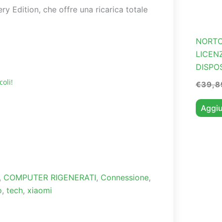
y Edition, che offre una ricarica totale
NORTO
LICEN
DISPO
coli!
€
39,8
Aggiu
,
COMPUTER RIGENERATI
,
Connessione
,
o
,
tech
,
xiaomi
Successiv