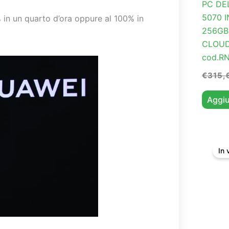
PC DEL
5070 
 in un quarto d’ora oppure al 100% in
256GB
CLOUD
cod.R
€
315,
Aggiu
In 