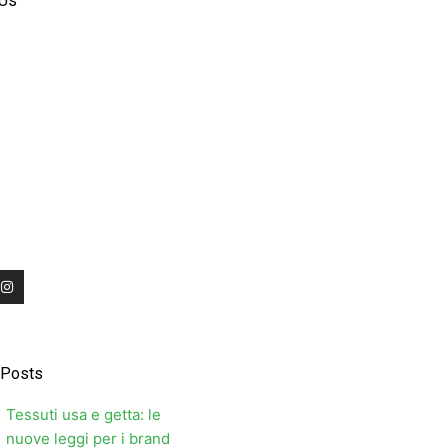
 Us
I
n
s
t
a
g
r
 Posts
a
m
Tessuti usa e getta: le
nuove leggi per i brand