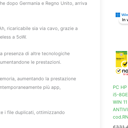
che dopo Germania e Regno Unito, arriva
In 
, ricaricabile sia via cavo, grazie a
reless a 5oW.
la presenza di altre tecnologiche
aumentandone le prestazioni.
a memoria, aumentando la prestazione
contemporaneamente più app,
PC HP
i5-8G
WIN 1
ANTIV
i file duplicati, ottimizzando
cod.R
€
331,