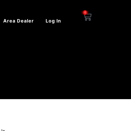
0
Carrello
Area Dealer
Log In