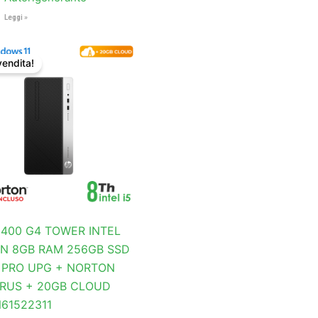
Leggi »
Il
Il
prezzo
prezzo
vendita!
originale
attuale
era:
è:
€331,47.
€315,61.
 400 G4 TOWER INTEL
EN 8GB RAM 256GB SSD
1 PRO UPG + NORTON
IRUS + 20GB CLOUD
N61522311