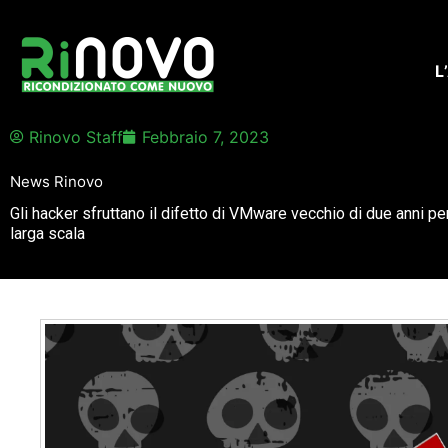
Vai
al
contenuto
L
Rinovo Staff
Febbraio 7, 2023
News Rinovo
Gli hacker sfruttano il difetto di VMware vecchio di due anni 
larga scala