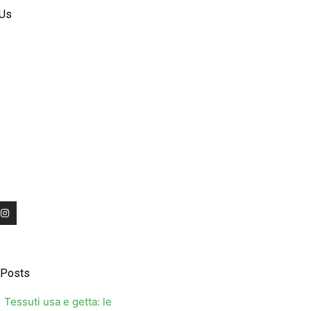
 Us
I
n
s
t
a
g
r
 Posts
a
m
Tessuti usa e getta: le