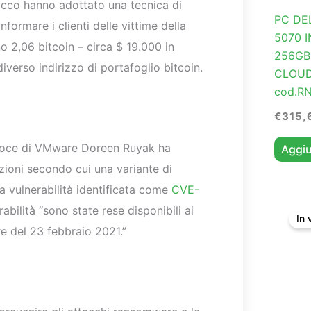
tacco hanno adottato una tecnica di
PC DEL
informare i clienti delle vittime della
5070 
o 2,06 bitcoin – circa $ 19.000 in
256GB
verso indirizzo di portafoglio bitcoin.
CLOUD
cod.R
€
315,
tavoce di VMware Doreen Ruyak ha
Aggiu
zioni secondo cui una variante di
vulnerabilità identificata come
CVE-
abilità “sono state rese disponibili ai
In 
re del 23 febbraio 2021.”