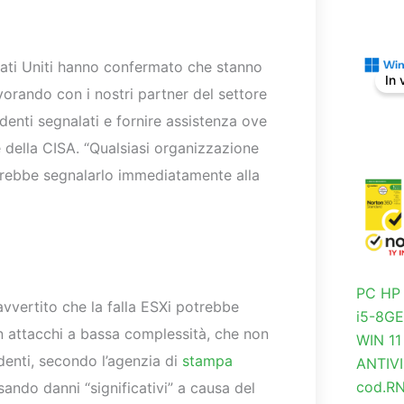
Stati Uniti hanno confermato che stanno
In 
orando con i nostri partner del settore
identi segnalati e fornire assistenza ove
 della CISA. “Qualsiasi organizzazione
vrebbe segnalarlo immediatamente alla
PC HP
 avvertito che la falla ESXi potrebbe
i5-8G
in attacchi a bassa complessità, che non
WIN 1
ndenti, secondo l’agenzia di
stampa
ANTIV
cod.R
ndo danni “significativi” a causa del