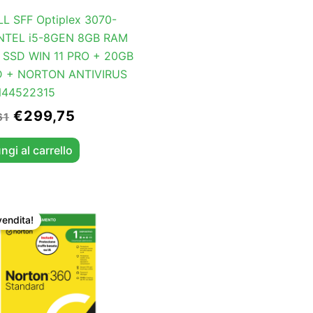
L SFF Optiplex 3070-
INTEL i5-8GEN 8GB RAM
 SSD WIN 11 PRO + 20GB
 + NORTON ANTIVIRUS
N44522315
€
299,75
61
ngi al carrello
Il
Il
prezzo
prezzo
vendita!
originale
attuale
era:
è:
€39,89.
€29,90.