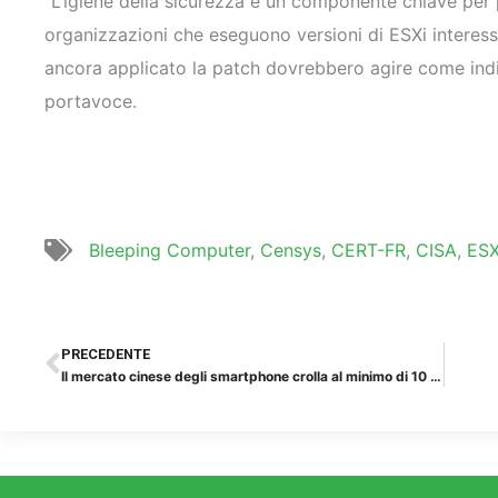
“L’igiene della sicurezza è un componente chiave per 
organizzazioni che eseguono versioni di ESXi intere
ancora applicato la patch dovrebbero agire come indica
portavoce.
Bleeping Computer
,
Censys
,
CERT-FR
,
CISA
,
ESX
Precedente
PRECEDENTE
Il mercato cinese degli smartphone crolla al minimo di 10 anni nel 2022