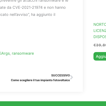
prevenire gli attacchi ransomware e le
ssate da CVE-2021-21974 e non hanno
to nell’avviso”, ha aggiunto il
NORTO
LICEN
DISPO
€
39,8
iArgs
,
ransomware
Aggiu
Successiv
SUCCESSIVO
Come scegliere il tuo impianto fotovoltaico