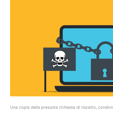
Una copia della presunta richiesta di riscatto, condivis