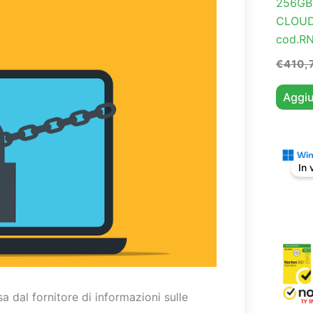
256GB
CLOUD
cod.R
€
410,
Aggiu
In 
a dal fornitore di informazioni sulle