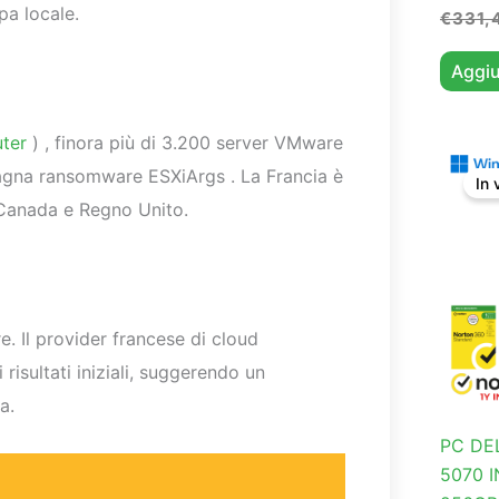
pa locale.
€
331,
Aggiu
ter
) , finora più di 3.200 server VMware
agna ransomware ESXiArgs . La Francia è
In 
, Canada e Regno Unito.
. Il provider francese di cloud
isultati iniziali, suggerendo un
a.
PC DEL
5070 