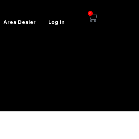
0
Carrello
Area Dealer
Log In