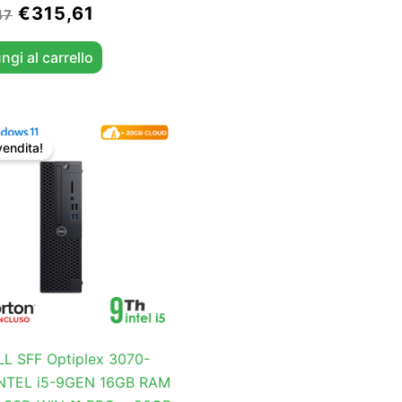
€
315,61
47
ngi al carrello
Il
Il
prezzo
prezzo
vendita!
originale
attuale
era:
è:
€410,77.
€394,91.
L SFF Optiplex 3070-
INTEL i5-9GEN 16GB RAM